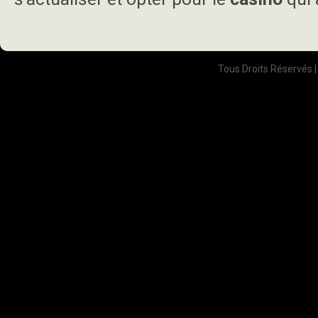
Tous Droits Réservés 