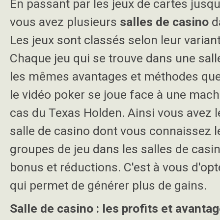
En passant par les jeux de cartes jusq
vous avez plusieurs
salles de
casino
d
Les jeux sont classés selon leur variant
Chaque jeu qui se trouve dans une sal
les mêmes avantages et méthodes que 
le vidéo poker se joue face à une machi
cas du Texas Holden. Ainsi vous avez l
salle de casino dont vous connaissez le
groupes de jeu dans les salles de casin
bonus et réductions. C'est à vous d'opt
qui permet de générer plus de gains.
Salle de casino : les profits et avanta