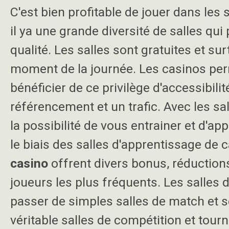
C'est bien profitable de jouer dans les 
il ya une grande diversité de salles qu
qualité. Les salles sont gratuites et su
moment de la journée. Les casinos per
bénéficier de ce privilège d'accessibili
référencement et un trafic. Avec les sa
la possibilité de vous entrainer et d'a
le biais des salles d'apprentissage de c
casino
offrent divers bonus, réductio
joueurs les plus fréquents. Les salles
passer de simples salles de match et 
véritable salles de compétition et tour